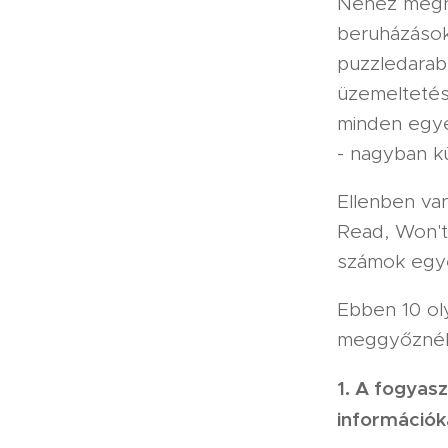
Nehéz meghat
beruházások 
puzzledarab 
üzemeltetés
minden egyes
- nagyban k
Ellenben van
Read, Won't
számok egyé
Ebben 10 ol
meggyőznék
1. A fogyas
információk