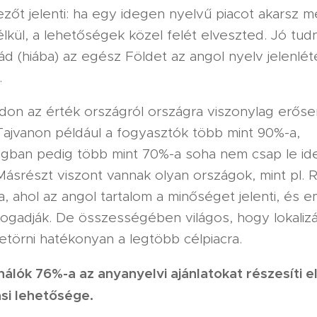
zőt jelenti: ha egy idegen nyelvű piacot akarsz m
nélkül, a lehetőségek közel felét elveszted. Jó tudn
 (hiába) az egész Földet az angol nyelv jelenlét
.
on az érték országról országra viszonylag erőse
Tajvanon például a fogyasztók több mint 90%-a,
ágban pedig több mint 70%-a soha nem csap le id
 Másrészt viszont vannak olyan országok, mint pl.
, ahol az angol tartalom a minőséget jelenti, és e
fogadják. De összességében világos, hogy lokalizá
törni hatékonyan a legtöbb célpiacra.
ználók 76%-
a az anyanyelvi ajánlatokat részesíti 
ási lehetősége.