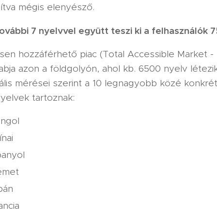
ítva mégis elenyésző.
ovábbi 7 nyelvvel együtt teszi ki a felhasználók 
esen hozzáférhető piac (Total Accessible Market 
abja azon a földgolyón, ahol kb. 6500 nyelv létezi
ális mérései szerint a 10 legnagyobb közé konkré
yelvek tartoznak:
ngol
ínai
anyol
émet
pán
ancia