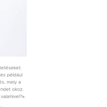
tetéseket.
 és például
és, mely a
endet okoz.
 valamivel?».