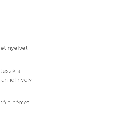
ét nyelvet
teszik a
 angol nyelv
ató a német