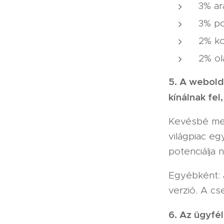
3% ar
3% po
2% ko
2% ol
5. A webold
kínálnak fel,
Kevésbé meg
világpiac eg
potenciálja 
Egyébként: 
verzió. A cs
6. Az ügyfé