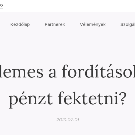
72
Kezdőlap
Partnerek
Vélemények
Szolgá
demes a fordításo
pénzt fektetni?
2021.07.01