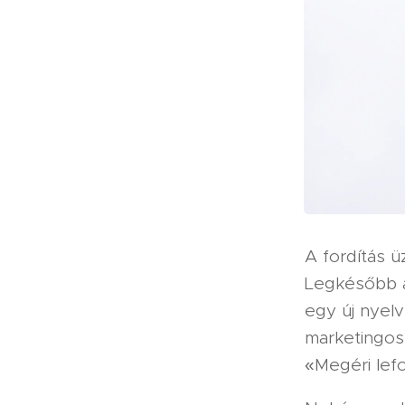
A fordítás ü
Legkésőbb a
egy új nyel
marketingos
«Megéri lefo