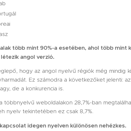
ab
rtugál
reai
asz
alak több mint 90%-a esetében, ahol több mint k
 létezik angol verzió.
lepő, hogy az angol nyelvű régiók még mindig ki
yharmadát. Ez számodra a következőket jelenti: az
nagy, de a konkurencia is.
a többnyelvű weboldalakon 28,7%-ban megtalálh
eh nyelv tekintetében ez csak 8,7%.
lkapcsolat idegen nyelven különösen nehézkes.