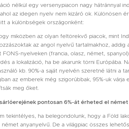
záció nélkül egy versenypiacon nagy hátránnyal in
ahol az idegen nyelv nem kizáró ok. Különösen é
 itt a különbségek országonként:
ogy miközben az olyan feltörekvő piacok, mint Ind
ozzászoktak az angol nyelvű tartalmakhoz, addig 
 FONS-nyelveken (francia, olasz, német, spanyol)
dés a lokalizáció, ha be akarunk törni Európába. N
sználó kb. 90%-a saját nyelvén szeretné látni a ta
ban az emberek még szigorúbbak, 95%-uk várja e
ítsák meg őket.
vásárlóerejének pontosan 6%-át érheted el német
ám tekintélyes, ha belegondolunk, hogy a Föld la
a német anyanyelvű. De a világpiac összes lehető