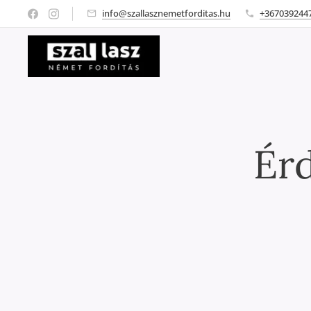
info@szallasznemetforditas.hu
+367039244
Ér