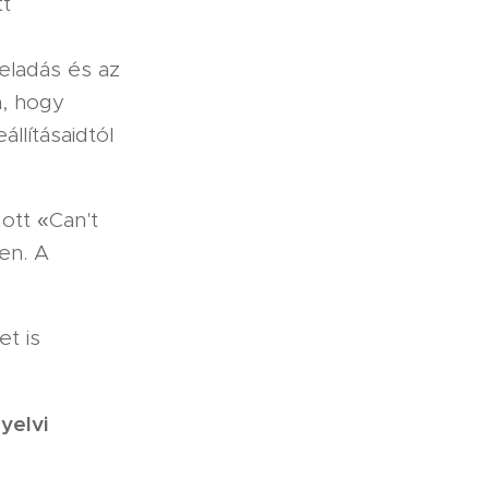
tt
 eladás és az
n, hogy
llításaidtól
ott «Can't
en. A
t is
yelvi