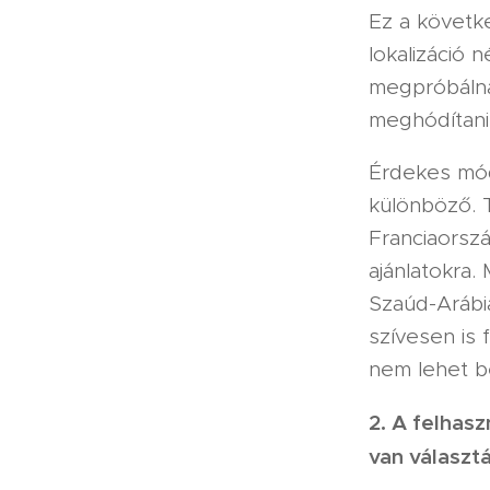
Ez a követke
lokalizáció 
megpróbálnád
meghódítani
Érdekes mód
különböző. 
Franciaorsz
ajánlatokra.
Szaúd-Arábia
szívesen is 
nem lehet be
2. A felhas
van választ