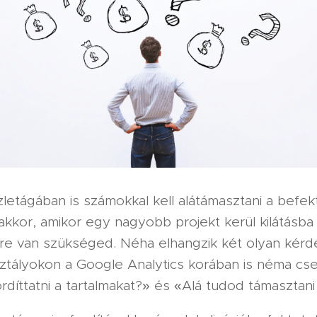
zletágában is számokkal kell alátámasztani a befek
kkor, amikor egy nagyobb projekt kerül kilátásba
vre van szükséged. Néha elhangzik két olyan kérd
ztályokon a Google Analytics korában is néma cs
rdíttatni a tartalmakat?» és «Alá tudod támasztani