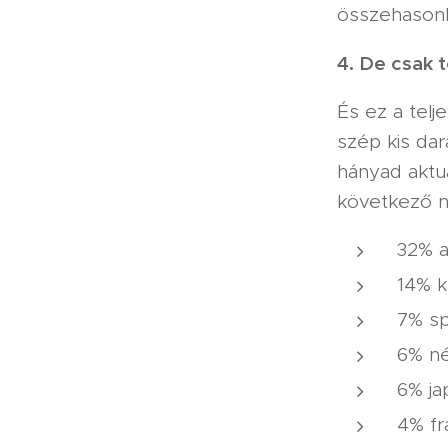
összehasonl
4. De csak t
És ez a telj
szép kis dar
hányad aktu
következő n
32% a
14% k
7% sp
6% n
6% ja
4% fr