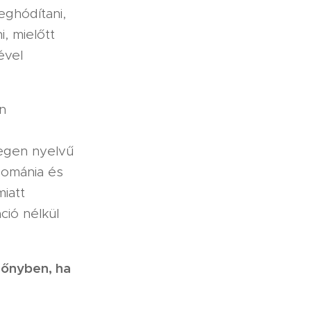
eghódítani,
i, mielőtt
ével
n
egen nyelvű
 Románia és
miatt
ció nélkül
előnyben, ha