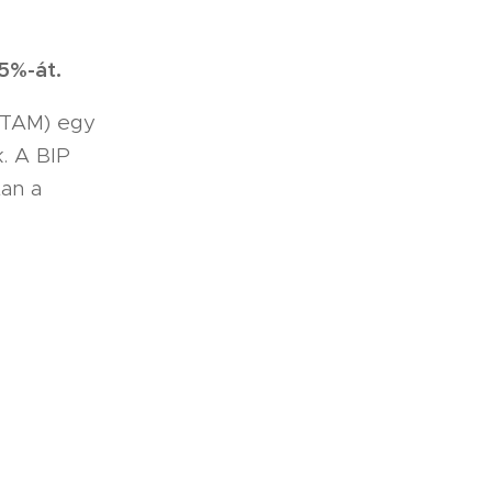
75%-át.
- TAM) egy
k. A BIP
tan a