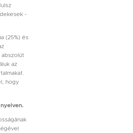
dulsz
rdekesek -
ia (25%) és
az
 abszolút
áluk az
rtalmakat.
l, hogy
 nyelven.
kosságának
ségével