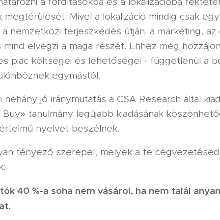
ározni a fordításokba és a lokalizációba fektete
megtérülését. Mivel a lokalizáció mindig csak egy
a nemzetközi terjeszkedés útján: a marketing, az
 mind elvégzi a maga részét. Ehhez még hozzájö
 piac költségei és lehetőségei - függetlenül a beá
ülönböznek egymástól.
 néhány jó iránymutatás a CSA Research által kiad
 Buy» tanulmány legújabb kiadásának köszönhető
rtelmű nyelvet beszélnek.
yan tényező szerepel, melyek a te cégvezetésede
:
ztók 40 %-a soha nem vásárol, ha nem talál anyan
at.