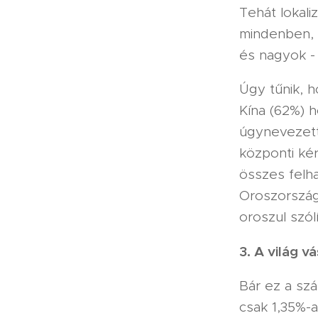
Tehát lokali
mindenben, 
és nagyok -
Úgy tűnik, h
Kína (62%) h
úgynevezett
központi kér
összes felha
Oroszország
oroszul szól
3. A világ 
Bár ez a sz
csak 1,35%-