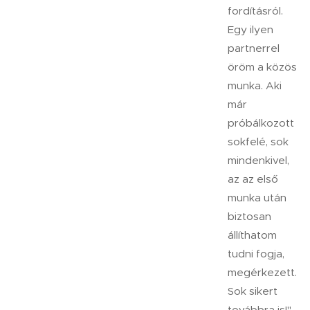
fordításról.
Egy ilyen
partnerrel
öröm a közös
munka. Aki
már
próbálkozott
sokfelé, sok
mindenkivel,
az az első
munka után
biztosan
állíthatom
tudni fogja,
megérkezett.
Sok sikert
továbbra is!"