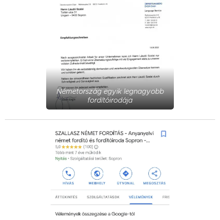
Németország egyik legnagyobb
fordítóirodája