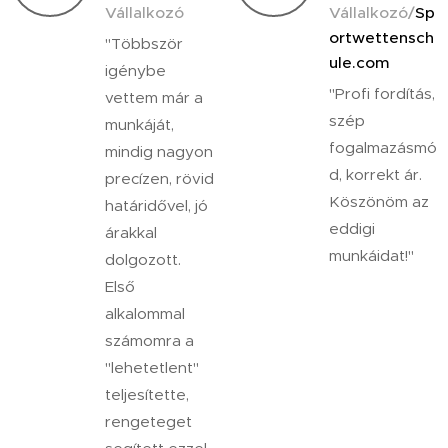
Vállalkozó
Vállalkozó/
Sp
ortwettensch
"Többször
ule.com
igénybe
"Profi fordítás,
vettem már a
szép
munkáját,
fogalmazásmó
mindig nagyon
d, korrekt ár.
precízen, rövid
Köszönöm az
határidővel, jó
eddigi
árakkal
munkáidat!"
dolgozott.
Első
alkalommal
számomra a
"lehetetlent"
teljesítette,
rengeteget