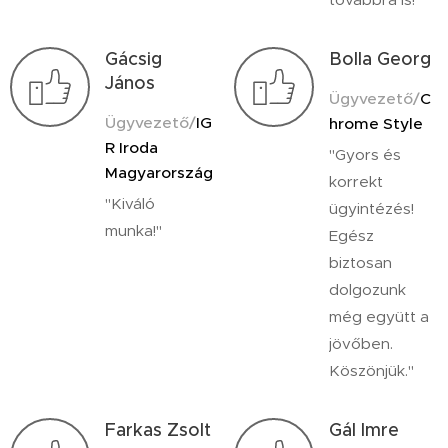
Gácsig
Bolla Georg
János
Ügyvezető/
C
Ügyvezető/
IG
hrome Style
R Iroda
"Gyors és
Magyarország
korrekt
"Kiváló
ügyintézés!
munka!"
Egész
biztosan
dolgozunk
még együtt a
jövőben.
Köszönjük."
Farkas Zsolt
Gál Imre