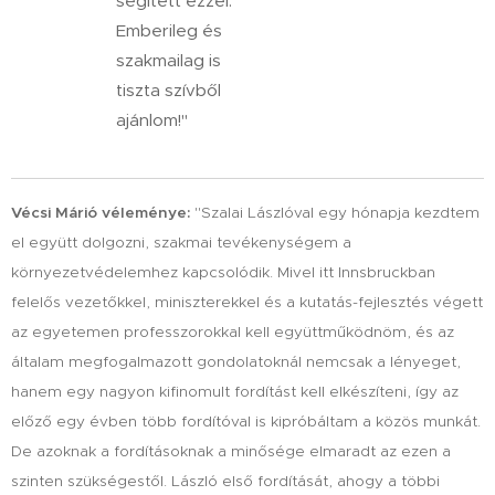
segített ezzel.
Emberileg és
szakmailag is
tiszta szívből
ajánlom!"
Vécsi Márió véleménye:
"Szalai Lászlóval egy hónapja kezdtem
el együtt dolgozni, szakmai tevékenységem a
környezetvédelemhez kapcsolódik. Mivel itt Innsbruckban
felelős vezetőkkel, miniszterekkel és a kutatás-fejlesztés végett
az egyetemen professzorokkal kell együttműködnöm, és az
általam megfogalmazott gondolatoknál nemcsak a lényeget,
hanem egy nagyon kifinomult fordítást kell elkészíteni, így az
előző egy évben több fordítóval is kipróbáltam a közös munkát.
De azoknak a fordításoknak a minősége elmaradt az ezen a
szinten szükségestől. László első fordítását, ahogy a többi