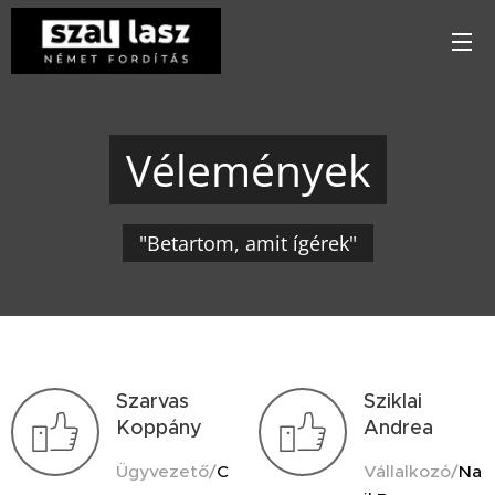
Vélemények
"Betartom, amit ígérek"
Szarvas
Sziklai
Koppány
Andrea
Ügyvezető/
C
Vállalkozó/
Na