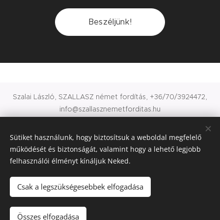
Beszéljünk!
Szalai László, SZALLASZ német fordítás, +36/70/3924472,
info@szallasznemetforditas.hu
SZALLASZ Fordítóiroda
Anyanyelvi német fordító Sopronban
Sütiket használunk, hogy biztosítsuk a weboldal megfelelő
Német fordítás - Kedvezményes fordítás
működését és biztonságát, valamint hogy a lehető legjobb
Copyright © 2017 SZALLASZ Fordítóiroda
felhasználói élményt kínáljuk Neked.
Fordítóiroda Sopron, Budapest, Szombathely, Győr
Sütik
Csak a legszükségesebbek elfogadása
Nyelvek
Magyar
Deutsch
Összes elfogadása