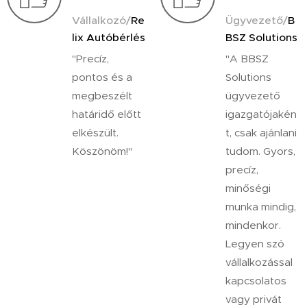
Vállalkozó/
Re
Ügyvezető/
B
lix Autóbérlés
BSZ Solutions
"Precíz,
"A BBSZ
pontos és a
Solutions
megbeszélt
ügyvezető
határidő előtt
igazgatójakén
elkészült.
t, csak ajánlani
Köszönöm!"
tudom. Gyors,
precíz,
minőségi
munka mindig,
mindenkor.
Legyen szó
vállalkozással
kapcsolatos
vagy privát