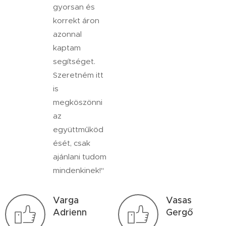
gyorsan és
korrekt áron
azonnal
kaptam
segítséget.
Szeretném itt
is
megköszönni
az
együttműköd
ését, csak
ajánlani tudom
mindenkinek!"
Varga
Vasas
Adrienn
Gergő