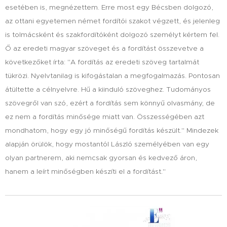
esetében is, megnézettem. Erre most egy Bécsben dolgozó,
az ottani egyetemen német fordítói szakot végzett, és jelenleg
is tolmácsként és szakfordítóként dolgozó személyt kértem fel.
Ő az eredeti magyar szöveget és a fordítást összevetve a
következőket írta: "A fordítás az eredeti szöveg tartalmát
tükrözi. Nyelvtanilag is kifogástalan a megfogalmazás. Pontosan
átültette a célnyelvre. Hű a kiinduló szöveghez. Tudományos
szövegről van szó, ezért a fordítás sem könnyű olvasmány, de
ez nem a fordítás minősége miatt van. Összességében azt
mondhatom, hogy egy jó minőségű fordítás készült." Mindezek
alapján örülök, hogy mostantól László személyében van egy
olyan partnerem, aki nemcsak gyorsan és kedvező áron,
hanem a leírt minőségben készíti el a fordítást."