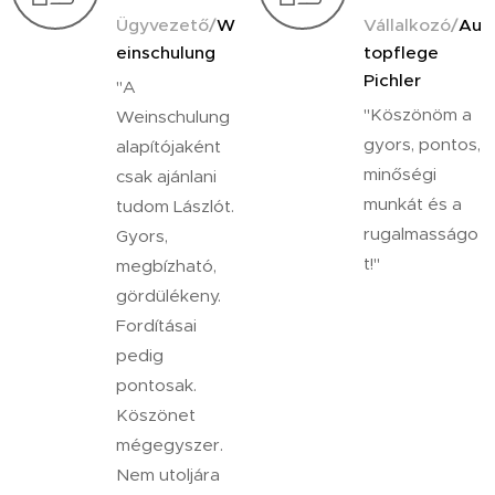
Ügyvezető/
W
Vállalkozó/
Au
einschulung
topflege
Pichler
"A
"Köszönöm a
Weinschulung
gyors, pontos,
alapítójaként
minőségi
csak ajánlani
munkát és a
tudom Lászlót.
rugalmasságo
Gyors,
t!"
megbízható,
gördülékeny.
Fordításai
pedig
pontosak.
Köszönet
mégegyszer.
Nem utoljára