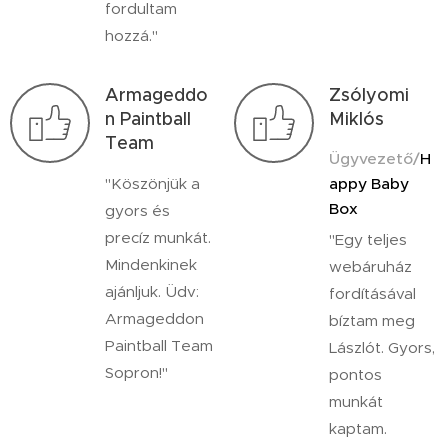
fordultam
hozzá."
Armageddo
Zsólyomi
n Paintball
Miklós
Team
Ügyvezető/
H
"Köszönjük a
appy Baby
Box
gyors és
precíz munkát.
"Egy teljes
Mindenkinek
webáruház
ajánljuk. Üdv:
fordításával
Armageddon
bíztam meg
Paintball Team
Lászlót. Gyors,
Sopron!"
pontos
munkát
kaptam.