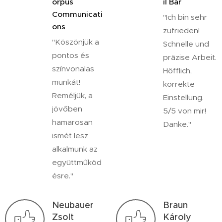
orpus
il Bar
Communicati
"Ich bin sehr
ons
zufrieden!
"Köszönjük a
Schnelle und
pontos és
präzise Arbeit.
színvonalas
Höfflich,
munkát!
korrekte
Reméljük, a
Einstellung.
jövőben
5/5 von mir!
hamarosan
Danke."
ismét lesz
alkalmunk az
együttműköd
ésre."
Neubauer
Braun
Zsolt
Károly