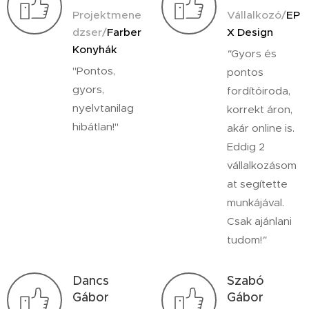
Projektmene
Vállalkozó/
EP
dzser/
Farber
X Design
Konyhák
"
Gyors és
"Pontos,
pontos
gyors,
fordítóiroda,
nyelvtanilag
korrekt áron,
hibátlan!"
akár online is.
Eddig 2
vállalkozásom
at segítette
munkájával.
Csak ajánlani
tudom!
"
Dancs
Szabó
Gábor
Gábor