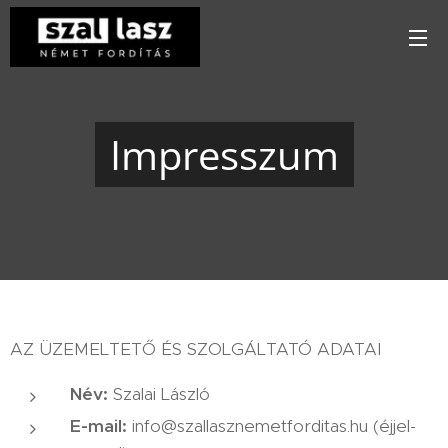
Impresszum
AZ ÜZEMELTETŐ ÉS SZOLGÁLTATÓ ADATAI
Név:
Szalai László
E-mail:
info@szallasznemetforditas.hu (éjjel-