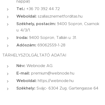
nappal)
Tel.:
+36 70 392 44 72
Weboldal:
szallasznemetforditas.hu
Székhely, postacím:
9400 Sopron, Csarnok
u. 4/3/1.
Iroda:
9400 Sopron, Tallián u. 31.
Adószám:
69062559-1-28
TÁRHELYSZOLGÁLTATÓ ADATAI
Név:
Webnode AG.
E-mail:
premium@webnode.hu
Weboldal:
https://webnode.hu
Székhely:
Svájc- 6304 Zug, Gartengasse 64