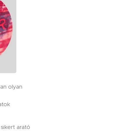
ran olyan
atok
sikert arató