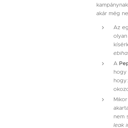
kampánynak a
akár még ne
Az eg
olyan
kísér
ebiha
Pe
A
hogy 
hogy:
okozo
Mikor
akart
nem s
leak 