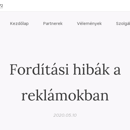
72
Kezdőlap
Partnerek
Vélemények
Szolgá
Fordítási hibák a
reklámokban
2020.05.10