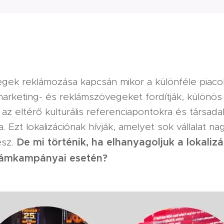
cégek reklámozása kapcsán mikor a különféle piaco
arketing- és reklámszövegeket fordítják, különös
i az eltérő kulturális referenciapontokra és társada
. Ezt lokalizációnak hívják, amelyet sok vállalat n
De mi történik, ha elhanyagoljuk a lokaliz
esz.
lámkampányai esetén?