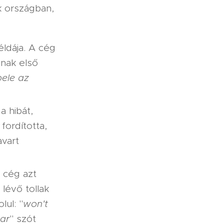
k országban,
éldája. A cég
ának első
bele az
a hibát,
 fordította,
avart
a cég azt
lévő tollak
ul: "
won't
ar
" szót