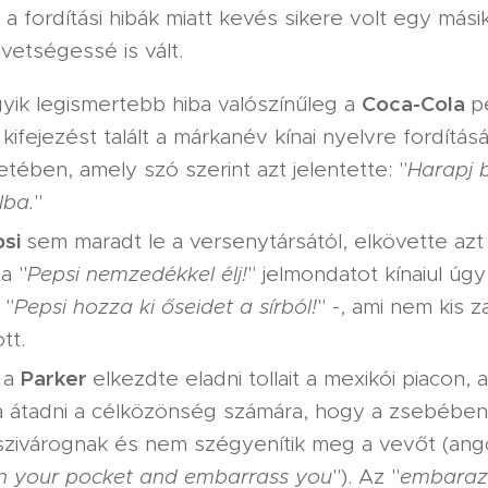
 fordítási hibák miatt kevés sikere volt egy mási
vetségessé is vált.
Coca-Cola
yik legismertebb hiba valószínűleg a
p
 kifejezést talált a márkanév kínai nyelvre fordítás
letében, amely szó szerint azt jelentette: "
Harapj 
lba.
"
psi
sem maradt le a versenytársától, elkövette azt 
a "
Pepsi nemzedékkel élj!
" jelmondatot kínaiul úgy
 "
Pepsi hozza ki őseidet a sírból!
" -, ami nem kis z
tt.
Parker
 a
elkezdte eladni tollait a mexikói piacon, 
a átadni a célközönség számára, hogy a zsebében 
zivárognak és nem szégyenítik meg a vevőt (angol
in your pocket and embarrass you
"). Az "
embaraz