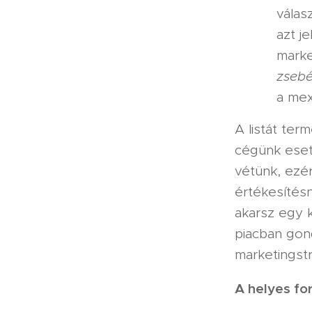
válas
azt je
marke
zsebé
a mex
A listát ter
cégünk eseté
vétünk, ezér
értékesítésn
akarsz egy 
piacban gond
marketingstr
A helyes for