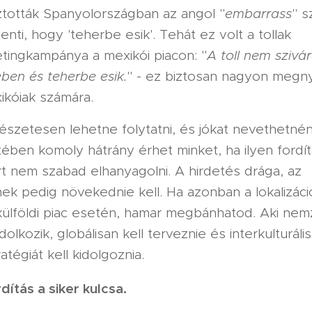
ztották Spanyolországban az angol "
embarrass
" s
lenti, hogy 'teherbe esik'. Tehát ez volt a tollak
tingkampánya a mexikói piacon: "
A toll nem szivá
ben és teherbe esik.
" - ez biztosan nagyon megny
ikóiak számára.
mészetesen lehetne folytatni, és jókat nevethetnén
ben komoly hátrány érhet minket, ha ilyen fordítá
t nem szabad elhanyagolni. A hirdetés drága, az
ek pedig növekednie kell. Ha azonban a lokalizáci
külföldi piac esetén, hamar megbánhatod. Aki nem
olkozik, globálisan kell terveznie és interkulturális
atégiát kell kidolgoznia.
dítás a siker kulcsa.