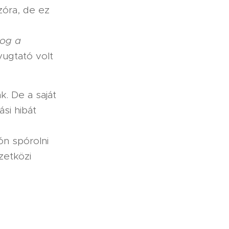
zóra, de ez
rog a
ugtató volt
k. De a saját
si hibát
ón spórolni
zetközi