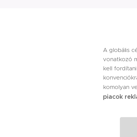
A globális 
vonatkozó m
kell fordítan
konvenciókra
komolyan v
piacok rek