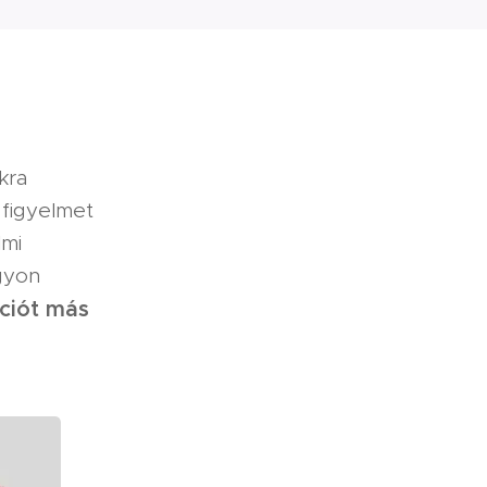
kra
 figyelmet
lmi
agyon
ációt más