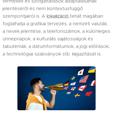
termékek és szolgáltatások adaptálásának
jelentéséről és nem kontextusfüggő
szempontjairól is. A
lokalizáció
tehát magában
foglalhatja a grafikai tervezés, a nemzeti valuták,
a nevek jelentése, a telefonszámok, a különleges
ünnepnapok, a kulturális sajátosságok és
tabutémák, a dátumformátumok, a jogi előírások,
a technológiai szabványok stb. kiigazítását is.