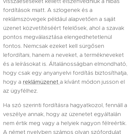
visszaeséseket kellett elszenvedniük a hibás
fordítások miatt. A szlogenek és a
reklámszövegek például alapvetően a saját
üzenet közvetítéséért felelősek, ahol a szavak
pontos megválasztása elengedhetetlenül
fontos. Nemcsak ezeket kell sürgősen
lefordítani, hanem a neveket, a termékneveket
és a leírásokat is. Általánosságban elmondható,
hogy csak egy anyanyelvi fordítás biztosíthatja,
hogy a
reklámüzenet
a kívánt módon jusson el
az ügyfélhez.
Ha szó szerinti fordításra hagyatkozol, fennáll a
veszélye annak, hogy az üzenetet egyáltalán
nem értik meg vagy a helyiek nagyon félreértik.
A német nyelvben számos olyan szófordulat