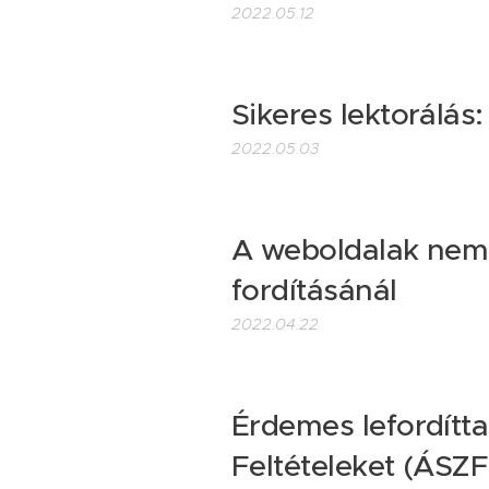
2022.05.12
Sikeres lektorálás:
2022.05.03
A weboldalak nemz
fordításánál
2022.04.22
Érdemes lefordítt
Feltételeket (ÁSZF