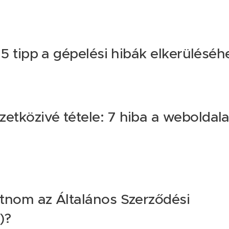
 5 tipp a gépelési hibák elkerüléséh
etközivé tétele: 7 hiba a weboldal
atnom az Általános Szerződési
)?