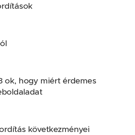
ordítások
ól
 8 ok, hogy miért érdemes
eboldaladat
fordítás következményei