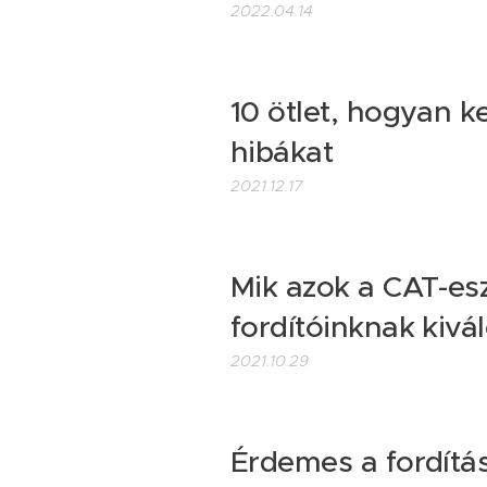
2022.04.14
10 ötlet, hogyan ke
hibákat
2021.12.17
Mik azok a CAT-es
fordítóinknak kivá
2021.10.29
Érdemes a fordítás