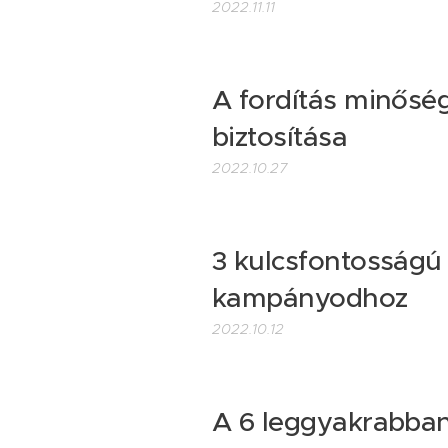
2022.11.11
A fordítás minőség
biztosítása
2022.10.27
3 kulcsfontosságú
kampányodhoz
2022.10.12
A 6 leggyakrabban