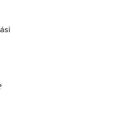
ási
?