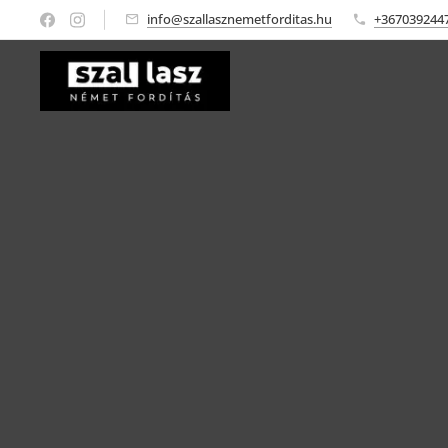
info@szallasznemetforditas.hu
+367039244