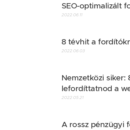
SEO-optimalizált f
2022.06.11
8 tévhit a fordítókr
2022.06.03
Nemzetközi siker:
lefordíttatnod a w
2022.05.21
A rossz pénzügyi 