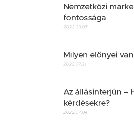
Nemzetközi market
fontossága
2022.09.05
Milyen előnyei va
2022.07.21
Az állásinterjún –
kérdésekre?
2022.07.04