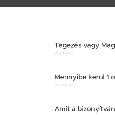
Tegezés vagy Magá
2023.01.07
Mennyibe kerül 1 o
2022.11.30
Amit a bizonyítvány